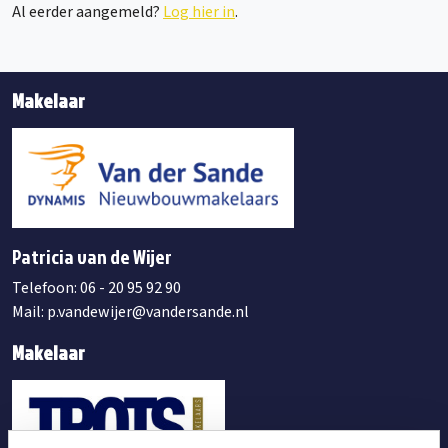
Al eerder aangemeld?
Log hier in
.
Makelaar
Patricia van de Wijer
Telefoon:
06 - 20 95 92 90
Mail:
p.vandewijer@vandersande.nl
Makelaar